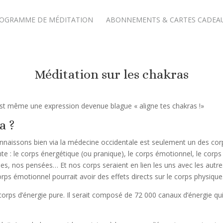
OGRAMME DE MÉDITATION
ABONNEMENTS & CARTES CADEA
Méditation sur les chakras
st même une expression devenue blague « aligne tes chakras !»
a ?
onnaissons bien via la médecine occidentale est seulement un des cor
nte : le corps énergétique (ou pranique), le corps émotionnel, le corps
s, nos pensées… Et nos corps seraient en lien les uns avec les autres
rps émotionnel pourrait avoir des effets directs sur le corps physique
corps d’énergie pure. Il serait composé de 72 000 canaux d’énergie qui