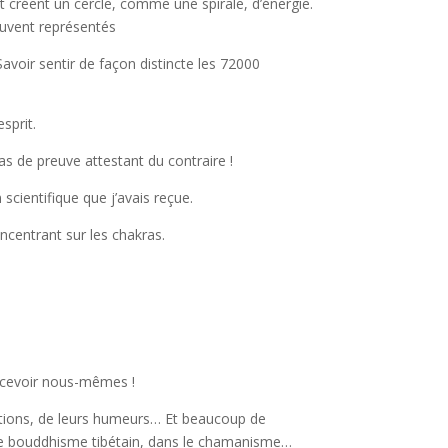
t créent un cercle, comme une spirale, d’énergie.
souvent représentés
avoir sentir de façon distincte les 72000
esprit.
 pas de preuve attestant du contraire !
 scientifique que j’avais reçue.
oncentrant sur les chakras.
rcevoir nous-mêmes !
otions, de leurs humeurs… Et beaucoup de
 le bouddhisme tibétain, dans le chamanisme…