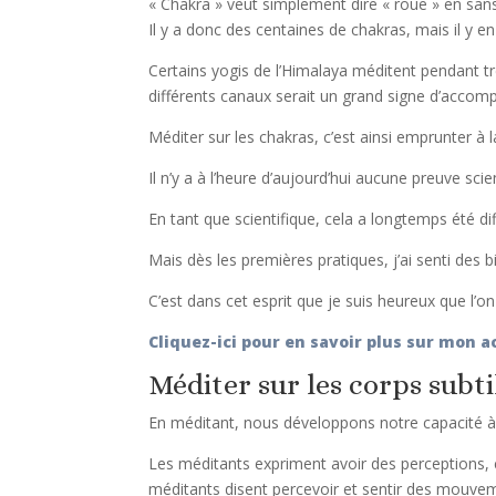
« Chakra » veut simplement dire « roue » en sansk
Il y a donc des centaines de chakras, mais il y 
Certains yogis de l’Himalaya méditent pendant tr
différents canaux serait un grand signe d’accomp
Méditer sur les chakras, c’est ainsi emprunter à
Il n’y a à l’heure d’aujourd’hui aucune preuve sci
En tant que scientifique, cela a longtemps été dif
Mais dès les premières pratiques, j’ai senti des
C’est dans cet esprit que je suis heureux que l’
Cliquez-ici pour en savoir plus sur mon
Méditer sur les corps subti
En méditant, nous développons notre capacité à
Les méditants expriment avoir des perceptions,
méditants disent percevoir et sentir des mouvem