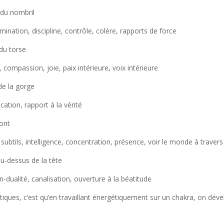
 du nombril
ination, discipline, contrôle, colère, rapports de force
 du torse
compassion, joie, paix intérieure, voix intérieure
de la gorge
tion, rapport à la vérité
ront
subtils, intelligence, concentration, présence, voir le monde à travers 
u-dessus de la tête
-dualité, canalisation, ouverture à la béatitude
tiques, c’est qu’en travaillant énergétiquement sur un chakra, on dév