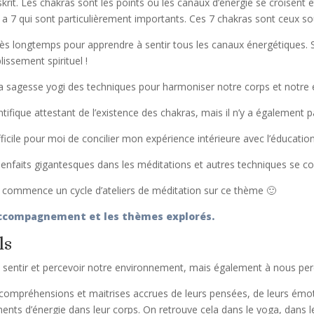
rit. Les chakras sont les points où les canaux d’énergie se croisent e
en a 7 qui sont particulièrement importants. Ces 7 chakras sont ceux 
ès longtemps pour apprendre à sentir tous les canaux énergétiques. S
lissement spirituel !
 la sagesse yogi des techniques pour harmoniser notre corps et notre 
entifique attestant de l’existence des chakras, mais il n’y a également
ficile pour moi de concilier mon expérience intérieure avec l’éducation
 bienfaits gigantesques dans les méditations et autres techniques se c
on commence un cycle d’ateliers de méditation sur ce thème 🙂
 accompagnement et les thèmes explorés.
ls
 sentir et percevoir notre environnement, mais également à nous pe
 compréhensions et maitrises accrues de leurs pensées, de leurs ém
ents d’énergie dans leur corps. On retrouve cela dans le yoga, dans