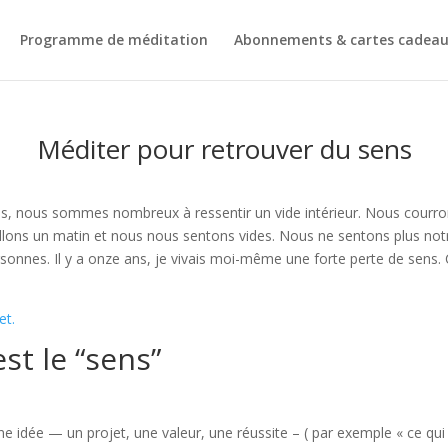
Programme de méditation
Abonnements & cartes cadea
Méditer pour retrouver du sens
es, nous sommes nombreux à ressentir un vide intérieur. Nous courro
lons un matin et nous nous sentons vides. Nous ne sentons plus notr
onnes. Il y a onze ans, je vivais moi-même une forte perte de sens. C’
et.
st le “sens”
ne idée — un projet, une valeur, une réussite – ( par exemple « ce qui