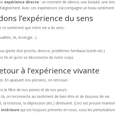
une
expérience directe
: un moment de silence, une beauté, une ém
 d’alignement. Avec ces expériences s’accompagne un beau sentiment d
ons l’expérience du sens
e ce sentiment que notre vie a du sens :
alités, IA, écologie…).
x (perte d’un proche, divorce, problèmes familiaux lourds etc.)
ns fin et qu’on se déconnecte de notre corps.
retour à l’expérience vivante
oi. En apaisant nos pensées, on retrouve :
s le filtre de nos peines et de nos peurs.
à là, on reconnecte au sentiment de bien-être et de douceur de vie.
té, la tristesse, la dépression (etc.) diminuent. (Ceci est prouvé maint
 intérieure
qui est toujours présente en nous, sous les perturbations