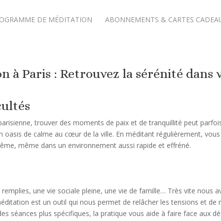
OGRAMME DE MÉDITATION
ABONNEMENTS & CARTES CADEA
n à Paris : Retrouvez la sérénité dans v
cultés
e parisienne, trouver des moments de paix et de tranquillité peut parfoi
 un oasis de calme au cœur de la ville. En méditant régulièrement, vou
même, même dans un environnement aussi rapide et effréné.
 remplies, une vie sociale pleine, une vie de famille… Très vite nou
tion est un outil qui nous permet de relâcher les tensions et de ret
s séances plus spécifiques, la pratique vous aide à faire face aux défis